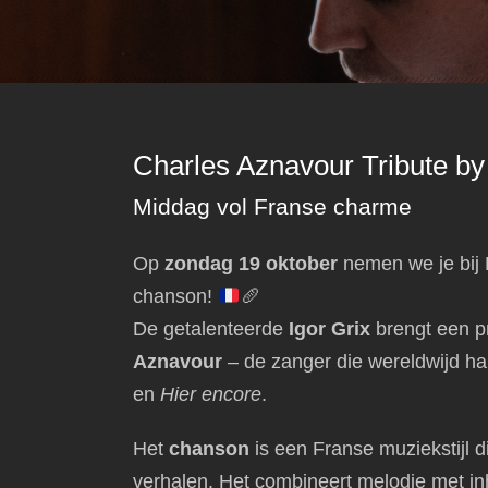
Charles Aznavour Tribute by
Middag vol Franse charme
Op
zondag 19 oktober
nemen we je bij 
chanson!
🥖
De getalenteerde
Igor Grix
brengt een p
Aznavour
– de zanger die wereldwijd har
en
Hier encore
.
Het
chanson
is een Franse muziekstijl d
verhalen. Het combineert melodie met in