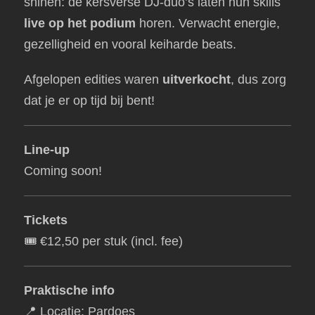
shinen: de kersverse DJ-duo’s laten hun skills
live op het podium
horen. Verwacht energie,
gezelligheid en vooral keiharde beats.
Afgelopen edities waren
uitverkocht
, dus zorg
dat je er op tijd bij bent!
Line-up
Coming soon!
Tickets
🎟️ €12,50 per stuk (incl. fee)
Praktische info
📍 Locatie: Pardoes