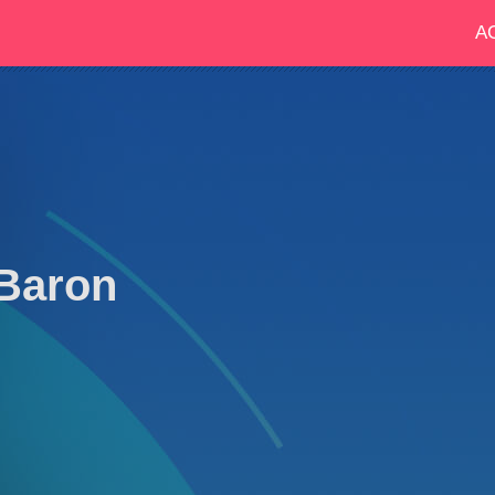
A
Baron