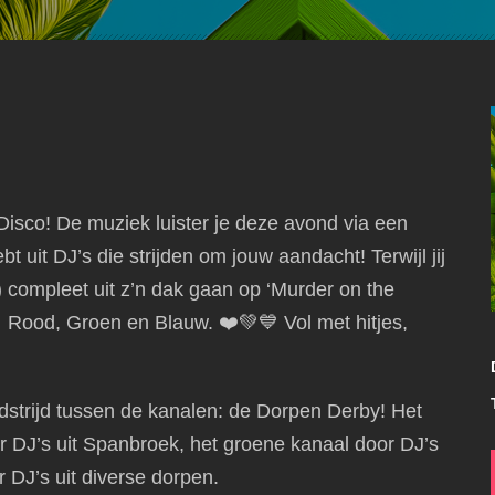
t Disco! De muziek luister je deze avond via een
t uit DJ’s die strijden om jouw aandacht! Terwijl jij
n) compleet uit z’n dak gaan op ‘Murder on the
Rood, Groen en Blauw. ❤️💚💙 Vol met hitjes,
dstrijd tussen de kanalen: de Dorpen Derby! Het
 DJ’s uit Spanbroek, het groene kanaal door DJ’s
 DJ’s uit diverse dorpen.