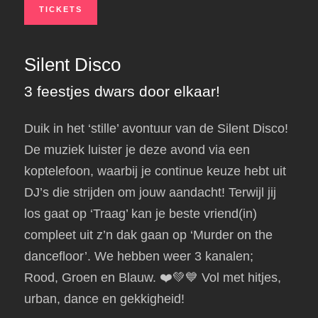
TICKETS
Silent Disco
3 feestjes dwars door elkaar!
Duik in het ‘stille’ avontuur van de Silent Disco!
De muziek luister je deze avond via een
koptelefoon, waarbij je continue keuze hebt uit
DJ’s die strijden om jouw aandacht! Terwijl jij
los gaat op ‘Traag’ kan je beste vriend(in)
compleet uit z’n dak gaan op ‘Murder on the
dancefloor’. We hebben weer 3 kanalen;
Rood, Groen en Blauw. ❤️💚💙 Vol met hitjes,
urban, dance en gekkigheid!